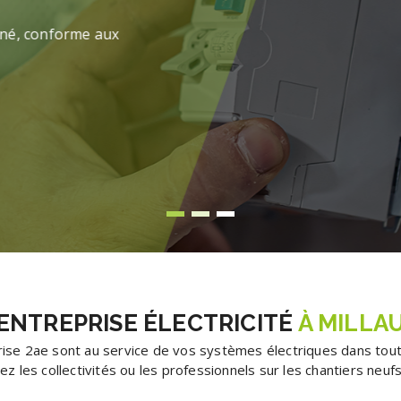
au vous propose l’installation de systèmes
ENTREPRISE ÉLECTRICITÉ
À MILLA
rise 2ae sont au service de vos systèmes électriques dans tout
hez les collectivités ou les professionnels sur les chantiers neuf