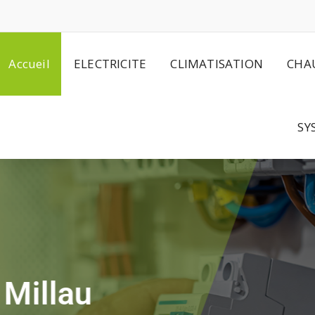
Accueil
ELECTRICITE
CLIMATISATION
CHA
SY
omatisme / Contrôle d’accès
arme à Millau