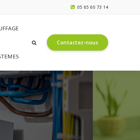
05 65 60 73 14
UFFAGE
C
o
n
t
a
c
t
e
z
-
n
o
u
s
STEMES